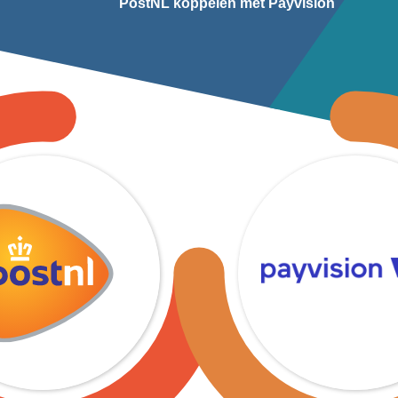
PostNL koppelen met Payvision