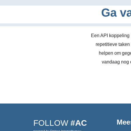
Ga va
Een API koppeling 
repetitieve take
helpen om gege
vandaag nog c
Mee
FOLLOW
#AC
powered by Omines Internetbureau