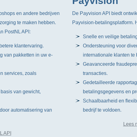
Payvision
ebshops en andere bedrijven
De Payvision API biedt ontwik
ezorging te maken hebben.
Payvision-betalingsplatform. H
an PostNL API:
Snelle en veilige betali
betere klantervaring.
Ondersteuning voor dive
g van pakketten in uw e-
internationale klanten te
Geavanceerde fraudepreve
 services, zoals
transacties.
Gedetailleerde rapportage
 basis van gewicht,
betalingsgegevens en pre
Schaalbaarheid en flexib
 door automatisering van
bedrijf te voldoen.
Lees 
L API