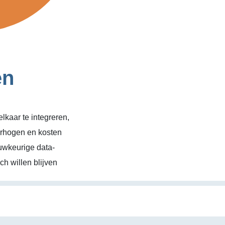
en
kaar te integreren,
erhogen en kosten
uwkeurige data-
h willen blijven