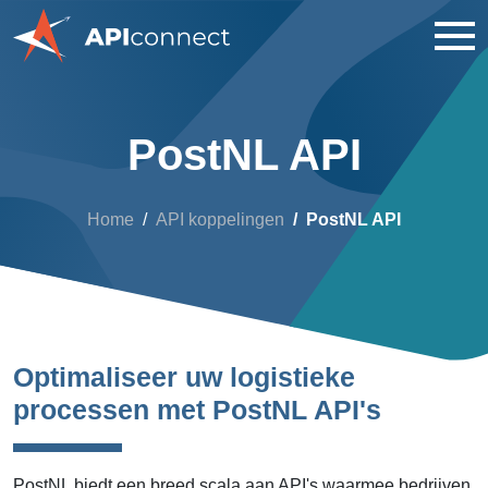
PostNL API
Home
API koppelingen
PostNL API
Optimaliseer uw logistieke
processen met PostNL API's
PostNL biedt een breed scala aan API's waarmee bedrijven