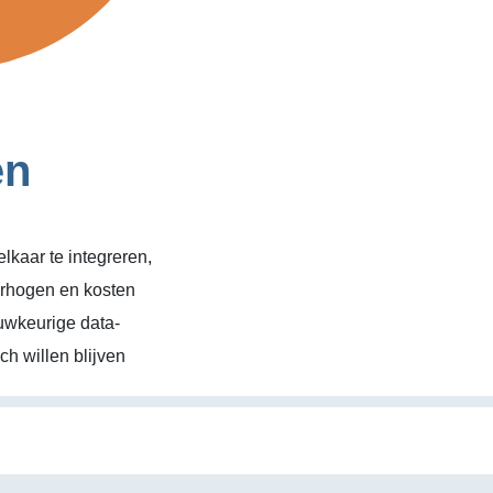
en
kaar te integreren,
erhogen en kosten
uwkeurige data-
h willen blijven