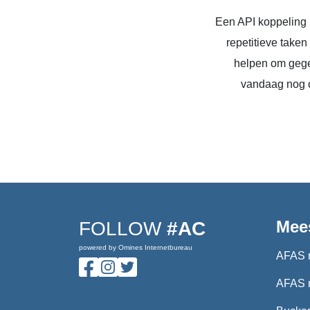
Een API koppeling 
repetitieve take
helpen om gege
vandaag nog c
Mee
FOLLOW
#AC
powered by Omines Internetbureau
AFAS 
AFAS 