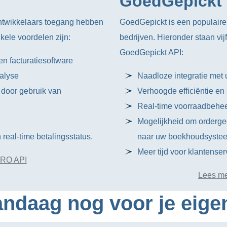
GoedGepickt
twikkelaars toegang hebben
GoedGepickt is een populair
kele voordelen zijn:
bedrijven. Hieronder staan ​​v
GoedGepickt API:
en facturatiesoftware
alyse
Naadloze integratie me
 door gebruik van
Verhoogde efficiëntie en
Real-time voorraadbehee
Mogelijkheid om orderge
real-time betalingsstatus.
naar uw boekhoudsyste
Meer tijd voor klantenser
MRO API
Lees me
ndaag nog voor je eige