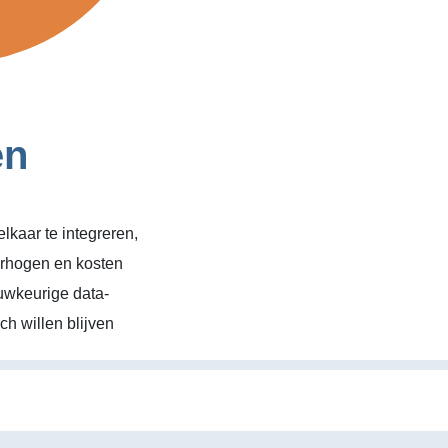
en
kaar te integreren,
erhogen en kosten
uwkeurige data-
h willen blijven