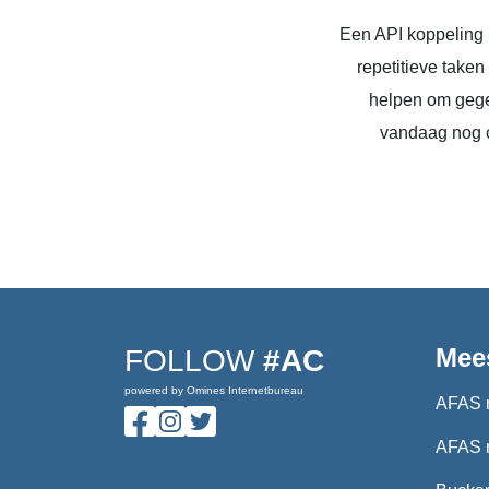
Een API koppeling 
repetitieve take
helpen om gege
vandaag nog c
Mee
FOLLOW
#AC
powered by Omines Internetbureau
AFAS 
AFAS 