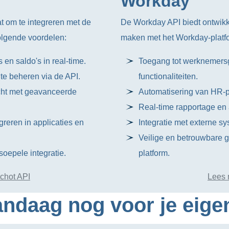
Workday
at om te integreren met de
De Workday API biedt ontwikke
olgende voordelen:
maken met het Workday-platfo
 en saldo's in real-time.
Toegang tot werknemersg
 te beheren via de API.
functionaliteiten.
cht met geavanceerde
Automatisering van HR-p
Real-time rapportage en
egreren in applicaties en
Integratie met externe sy
Veilige en betrouwbare 
oepele integratie.
platform.
chot API
Lees 
ndaag nog voor je eige