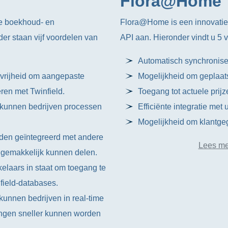
Flora@Home
de boekhoud- en
Flora@Home is een innovatie
nder staan vijf voordelen van
API aan. Hieronder vindt u 5
Automatisch synchronise
e vrijheid om aangepaste
Mogelijkheid om geplaatst
ren met Twinfield.
Toegang tot actuele prij
, kunnen bedrijven processen
Efficiënte integratie me
Mogelijkheid om klantgeg
rden geïntegreerd met andere
Lees me
 gemakkelijk kunnen delen.
kelaars in staat om toegang te
nfield-databases.
kunnen bedrijven in real-time
ingen sneller kunnen worden