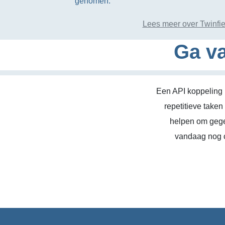
genomen.
Lees meer over Twinfie
Ga va
Een API koppeling 
repetitieve take
helpen om gege
vandaag nog c