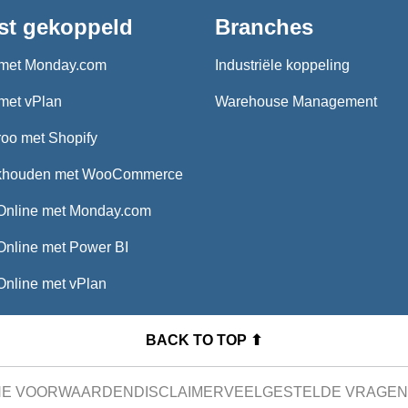
st gekoppeld
Branches
met Monday.com
Industriële koppeling
met vPlan
Warehouse Management
oo met Shopify
khouden met WooCommerce
Online met Monday.com
Online met Power BI
Online met vPlan
BACK TO TOP ⬆
NE VOORWAARDEN
DISCLAIMER
VEELGESTELDE VRAGEN