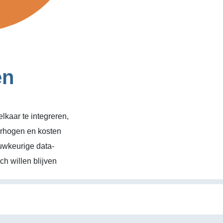
en
kaar te integreren,
erhogen en kosten
uwkeurige data-
h willen blijven