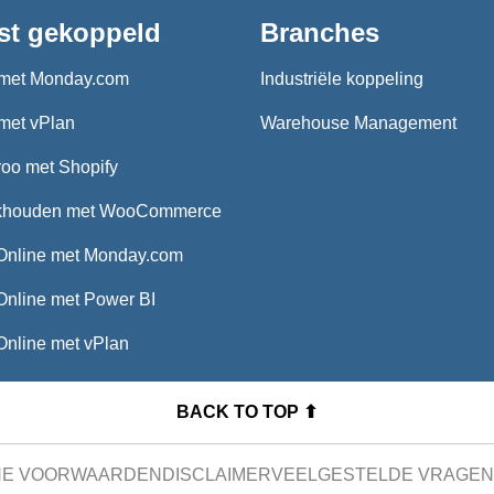
st gekoppeld
Branches
met Monday.com
Industriële koppeling
met vPlan
Warehouse Management
oo met Shopify
khouden met WooCommerce
Online met Monday.com
Online met Power BI
Online met vPlan
BACK TO TOP ⬆
NE VOORWAARDEN
DISCLAIMER
VEELGESTELDE VRAGEN