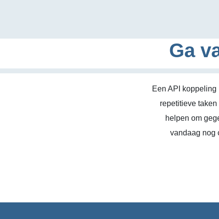
Ga va
Een API koppeling 
repetitieve take
helpen om gege
vandaag nog c