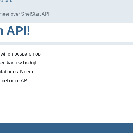
eften.
meer over SnelStart API
n API!
 willen besparen op
en kan uw bedrijf
platforms. Neem
 met onze API-