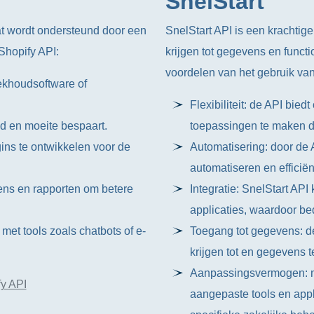
SnelStart
at wordt ondersteund door een
SnelStart API is een krachti
 Shopify API:
krijgen tot gegevens en functio
voordelen van het gebruik van
oekhoudsoftware of
Flexibiliteit: de API bie
jd en moeite bespaart.
toepassingen te maken d
ns te ontwikkelen voor de
Automatisering: door de 
automatiseren en efficië
ens en rapporten om betere
Integratie: SnelStart AP
applicaties, waardoor b
met tools zoals chatbots of e-
Toegang tot gegevens: de
krijgen tot en gegevens t
Aanpassingsvermogen: me
y API
aangepaste tools en app