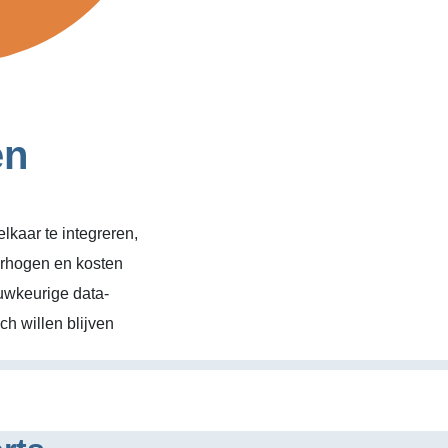
en
kaar te integreren,
erhogen en kosten
uwkeurige data-
h willen blijven