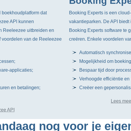
Booking Expe
 boekhoudplatform dat
Booking Experts is een cloud
eezee API kunnen
vakantieparken. De API biedt 
van Reeleezee uitbreiden en
Booking Experts software te 
vijf voordelen van de Reeleezee
creëren. Enkele voordelen van
Automatisch synchronise
cessen;
Mogelijkheid om boekings
are-applicaties;
Bespaar tijd door proces
Verhoogde efficiëntie e
uren en betalingen;
Creëer een gepersonalise
Lees meer
zee API
ndaag nog voor je eige