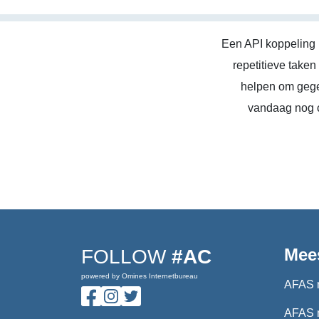
Een API koppeling 
repetitieve take
helpen om gege
vandaag nog c
Mee
FOLLOW
#AC
powered by Omines Internetbureau
AFAS 
AFAS 