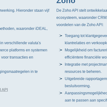
Zoho
rwerking. Hieronder staan vijf
De Zoho API stelt ontwikkelaa
ecosysteem, waaronder CRM, b
voordelen van de Zoho API:
methoden, waaronder iDEAL,
Toegang tot klantgegeven
in verschillende valuta's
klantrelaties en verkoop
merce platforms en systemen
Mogelijkheid om facture
 voor transacties en
efficiëntere financiële wo
Integratie met projectm
gingsmaatregelen in te
resources te beheren.
Uitgebreide rapportagemo
besluitvorming.
l API
Aanpassingsmogelijkhede
aan te passen aan specif