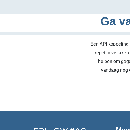
Ga va
Een API koppeling 
repetitieve take
helpen om gege
vandaag nog c
Mee