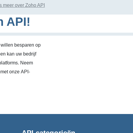
s meer over Zoho API
n API!
 willen besparen op
en kan uw bedrijf
platforms. Neem
 met onze API-
API categorieën