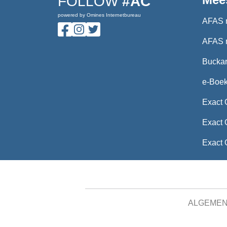
FOLLOW
#AC
powered by Omines Internetbureau
AFAS 
AFAS 
Buckar
e-Boe
Exact 
Exact 
Exact 
ALGEME