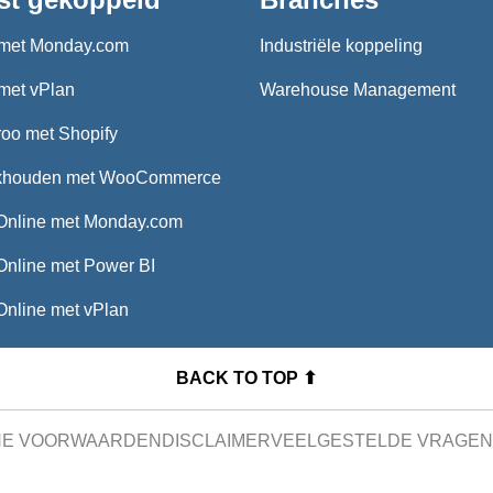
met Monday.com
Industriële koppeling
met vPlan
Warehouse Management
oo met Shopify
khouden met WooCommerce
Online met Monday.com
Online met Power BI
Online met vPlan
BACK TO TOP ⬆
NE VOORWAARDEN
DISCLAIMER
VEELGESTELDE VRAGEN