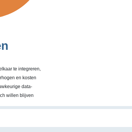
en
kaar te integreren,
erhogen en kosten
uwkeurige data-
h willen blijven