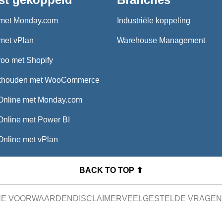
met Monday.com
Industriële koppeling
met vPlan
Warehouse Management
oo met Shopify
khouden met WooCommerce
Online met Monday.com
Online met Power BI
Online met vPlan
BACK TO TOP ⬆
NE VOORWAARDEN
DISCLAIMER
VEELGESTELDE VRAGEN