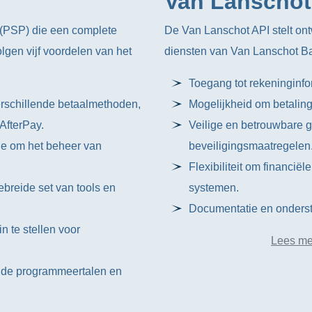
Van Lanschot
 (PSP) die een complete
De Van Lanschot API stelt ont
lgen vijf voordelen van het
diensten van Van Lanschot Ba
Toegang tot rekeninginfor
erschillende betaalmethoden,
Mogelijkheid om betalinge
AfterPay.
Veilige en betrouwbare
age om het beheer van
beveiligingsmaatregelen
Flexibiliteit om financië
breide set van tools en
systemen.
Documentatie en onderst
n te stellen voor
Lees me
ende programmeertalen en