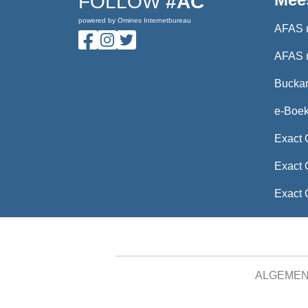
FOLLOW
#AC
powered by Omines Internetbureau
AFAS 
AFAS 
Buckar
e-Boe
Exact 
Exact 
Exact 
ALGEME