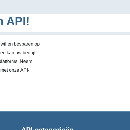
n API!
 willen besparen op
en kan uw bedrijf
platforms. Neem
 met onze API-
API categorieën