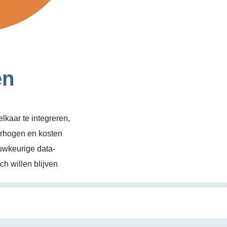
en
kaar te integreren,
erhogen en kosten
uwkeurige data-
h willen blijven