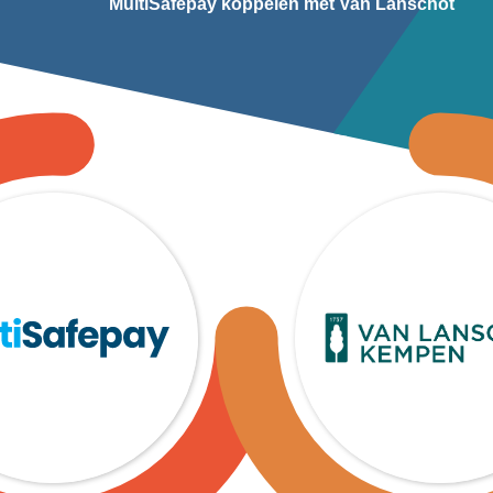
MultiSafepay koppelen met Van Lanschot