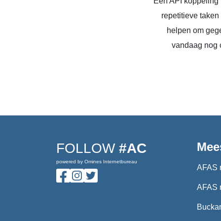
Een API koppeling 
repetitieve take
helpen om gege
vandaag nog c
Mee
FOLLOW
#AC
powered by Omines Internetbureau
AFAS 
AFAS 
Buckar