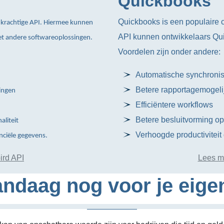
Quickbooks
Quickbooks is een populaire 
krachtige API. Hiermee kunnen
API kunnen ontwikkelaars Quic
t andere softwareoplossingen.
Voordelen zijn onder andere:
Automatische synchroni
Betere rapportagemogel
ingen
Efficiëntere workflows
Betere besluitvorming op
aliteit
Verhoogde productiviteit
nciële gegevens.
ird API
Lees m
ndaag nog voor je eige