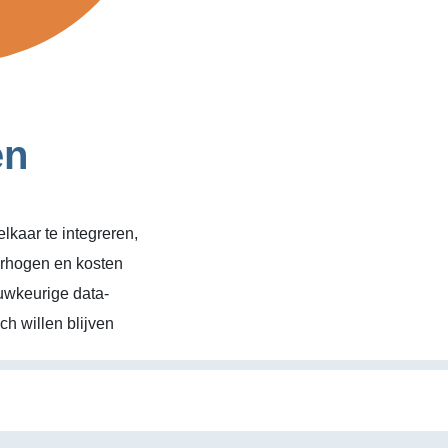
en
kaar te integreren,
erhogen en kosten
uwkeurige data-
h willen blijven