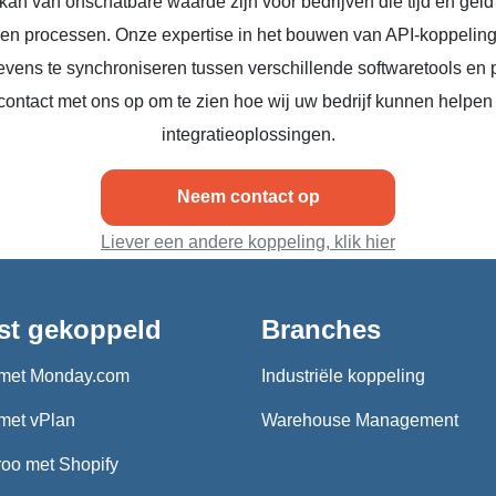
kan van onschatbare waarde zijn voor bedrijven die tijd en geld
n en processen. Onze expertise in het bouwen van API-koppeling
vens te synchroniseren tussen verschillende softwaretools en 
ontact met ons op om te zien hoe wij uw bedrijf kunnen helpen
integratieoplossingen.
Neem contact op
Liever een andere koppeling, klik hier
st gekoppeld
Branches
met Monday.com
Industriële koppeling
met vPlan
Warehouse Management
oo met Shopify