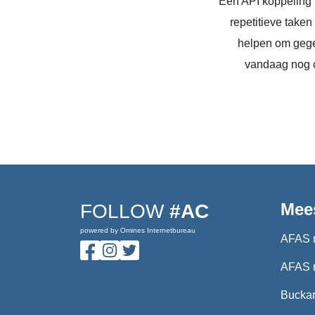
Een API koppeling 
repetitieve take
helpen om gege
vandaag nog c
Mee
FOLLOW
#AC
powered by Omines Internetbureau
AFAS 
AFAS 
Buckar