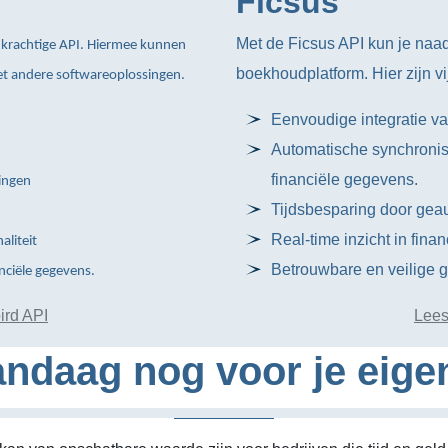
Ficsus
Met de Ficsus API kun je naa
krachtige API. Hiermee kunnen
boekhoudplatform. Hier zijn vi
t andere softwareoplossingen.
Eenvoudige integratie v
Automatische synchronisa
financiële gegevens.
ingen
Tijdsbesparing door ge
Real-time inzicht in finan
aliteit
Betrouwbare en veilige g
nciële gegevens.
ird API
Lees
ndaag nog voor je eige