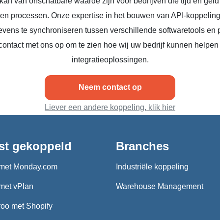
kan van onschatbare waarde zijn voor bedrijven die tijd en geld
n en processen. Onze expertise in het bouwen van API-koppeling
vens te synchroniseren tussen verschillende softwaretools en 
ontact met ons op om te zien hoe wij uw bedrijf kunnen helpen
integratieoplossingen.
Neem contact op
Liever een andere koppeling, klik hier
st gekoppeld
Branches
met Monday.com
Industriële koppeling
met vPlan
Warehouse Management
oo met Shopify