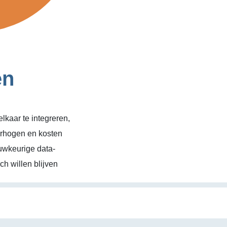
en
kaar te integreren,
erhogen en kosten
uwkeurige data-
h willen blijven