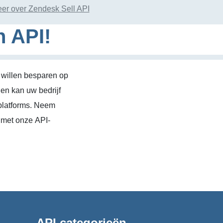
er over Zendesk Sell API
n API!
 willen besparen op
en kan uw bedrijf
platforms. Neem
 met onze API-
API categorieën