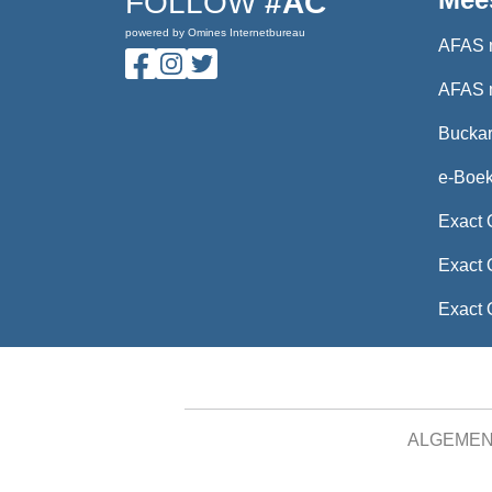
FOLLOW
#AC
powered by Omines Internetbureau
AFAS 
AFAS 
Buckar
e-Boe
Exact 
Exact 
Exact 
ALGEME