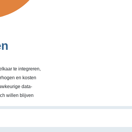
en
kaar te integreren,
erhogen en kosten
uwkeurige data-
h willen blijven