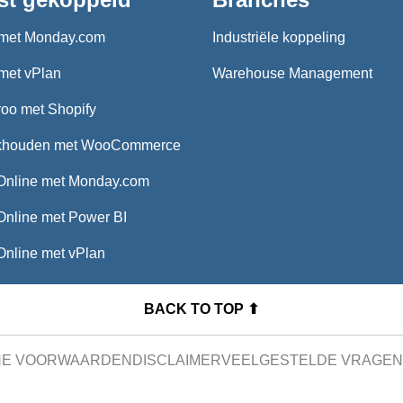
met Monday.com
Industriële koppeling
met vPlan
Warehouse Management
oo met Shopify
khouden met WooCommerce
Online met Monday.com
Online met Power BI
Online met vPlan
BACK TO TOP ⬆
NE VOORWAARDEN
DISCLAIMER
VEELGESTELDE VRAGEN