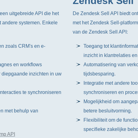
Zendesk Sell
een uitgebreide API die het
De Zendesk Sell API biedt ont
t andere systemen. Enkele
met het Zendesk Sell-platform
van de Zendesk Sell API:
en zoals CRM's en e-
Toegang tot klantinformat
inzicht in klantrelaties 
agnes en workflows
Automatisering van verk
 diepgaande inzichten in uw
tijdsbesparing.
Integratie met andere t
nteracties te synchroniseren
synchroniseren en proces
Mogelijkheid om aangepa
en met behulp van
betere besluitvorming.
Flexibiliteit om de funct
specifieke zakelijke beho
imp API