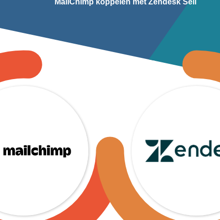
MailChimp koppelen met Zendesk Sell