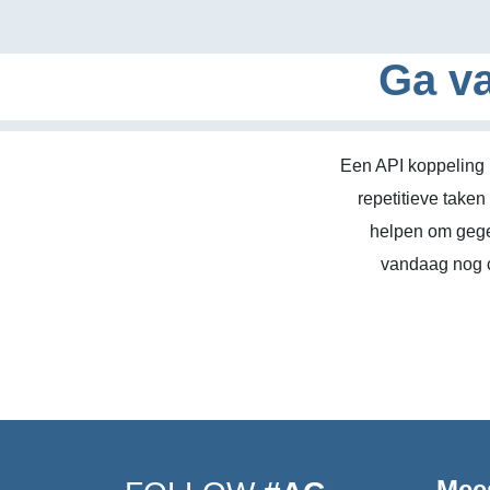
Ga va
Een API koppeling 
repetitieve take
helpen om gege
vandaag nog c
Mee