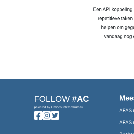
Een API koppeling 
repetitieve take
helpen om gege
vandaag nog c
Mee
FOLLOW
#AC
powered by Omines Internetbureau
AFAS 
AFAS 