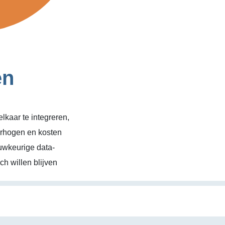
en
kaar te integreren,
erhogen en kosten
uwkeurige data-
h willen blijven