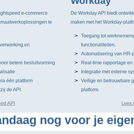
Workday
Lightspeed e-commerce
De Workday API biedt ontwikke
n maatwerkoplossingen te
maken met het Workday-platfo
Toegang tot werknemersg
rverwerking en
functionaliteiten.
Automatisering van HR-p
oor betere besluitvorming
Real-time rapportage en
lisatie
Integratie met externe sy
ia één platform
Veilige en betrouwbare 
zij de API.
platform.
eed API
Lees 
ndaag nog voor je eige