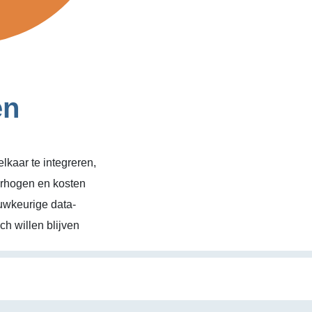
en
kaar te integreren,
erhogen en kosten
uwkeurige data-
h willen blijven