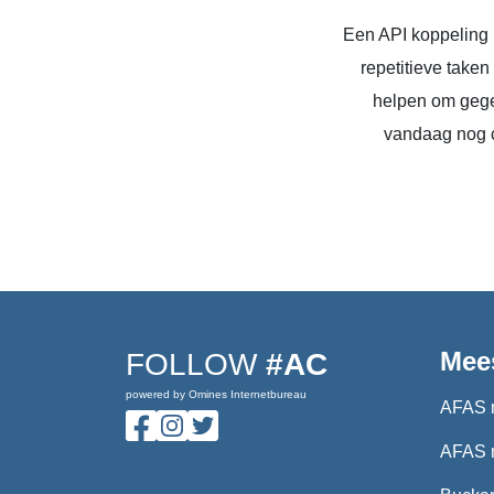
Een API koppeling 
repetitieve take
helpen om gege
vandaag nog c
Mee
FOLLOW
#AC
powered by Omines Internetbureau
AFAS 
AFAS 