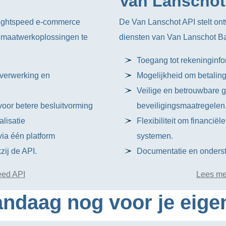
Van Lanschot
Lightspeed e-commerce
De Van Lanschot API stelt ont
n maatwerkoplossingen te
diensten van Van Lanschot Ba
Toegang tot rekeninginfor
rverwerking en
Mogelijkheid om betalinge
Veilige en betrouwbare
oor betere besluitvorming
beveiligingsmaatregelen
lisatie
Flexibiliteit om financië
ia één platform
systemen.
zij de API.
Documentatie en onderst
eed API
Lees me
ndaag nog voor je eige