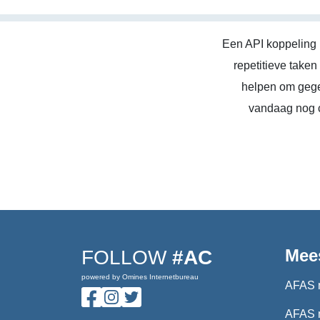
Een API koppeling 
repetitieve take
helpen om gege
vandaag nog c
Mee
FOLLOW
#AC
powered by Omines Internetbureau
AFAS 
AFAS 