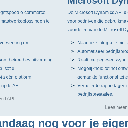
Microsoft Dy
Lightspeed e-commerce
De Microsoft Dynamics API bi
n maatwerkoplossingen te
voor bedrijven die gebruikmak
voordelen van de Microsoft D
rverwerking en
Naadloze integratie met 
Automatiseer bedrijfspro
oor betere besluitvorming
Realtime gegevenssynchro
lisatie
Mogelijkheid tot het ont
ia één platform
gemaakte functionaliteite
zij de API.
Verbeterde rapportagemo
bedrijfsprestaties.
eed API
Lees meer 
ndaag nog voor je eige