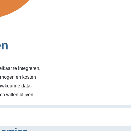
en
kaar te integreren,
erhogen en kosten
uwkeurige data-
h willen blijven