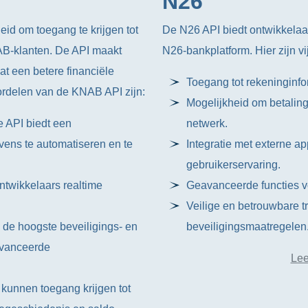
N26
id om toegang te krijgen tot
De N26 API biedt ontwikkelaar
B-klanten. De API maakt
N26-bankplatform. Hier zijn v
wat een betere financiële
Toegang tot rekeninginfor
ordelen van de KNAB API zijn:
Mogelijkheid om betaling
 API biedt een
netwerk.
vens te automatiseren en te
Integratie met externe a
gebruikerservaring.
ntwikkelaars realtime
Geavanceerde functies vo
Veilige en betrouwbare t
n de hoogste beveiligings- en
beveiligingsmaatregelen
avanceerde
Lee
 kunnen toegang krijgen tot