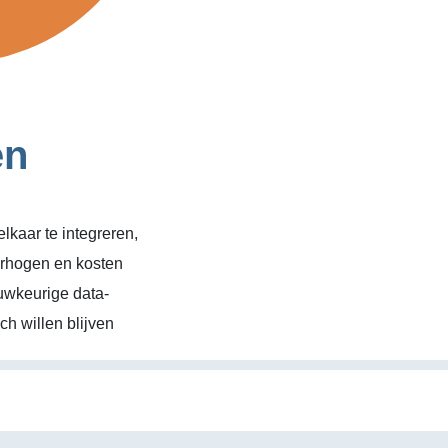
en
kaar te integreren,
erhogen en kosten
uwkeurige data-
h willen blijven