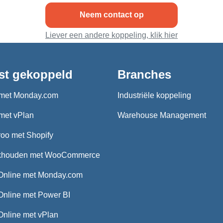
Neem contact op
Liever een andere koppeling, klik hier
st gekoppeld
Branches
met Monday.com
Industriële koppeling
met vPlan
Warehouse Management
oo met Shopify
khouden met WooCommerce
Online met Monday.com
Online met Power BI
Online met vPlan