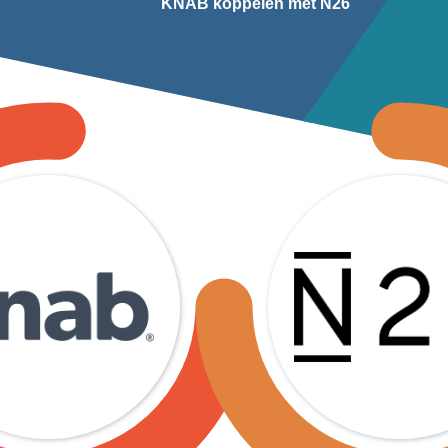
KNAB koppelen met N26