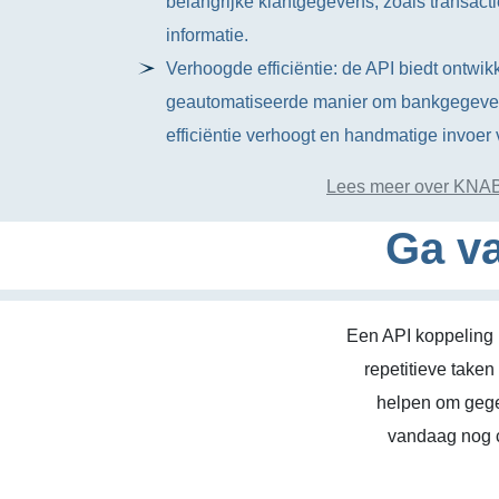
belangrijke klantgegevens, zoals transact
informatie.
Verhoogde efficiëntie: de API biedt ontwi
geautomatiseerde manier om bankgegevens
efficiëntie verhoogt en handmatige invoer
Lees meer over KNA
Ga va
Een API koppeling 
repetitieve take
helpen om gege
vandaag nog c