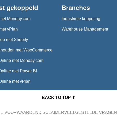
st gekoppeld
Branches
met Monday.com
Industriële koppeling
met vPlan
Warehouse Management
oo met Shopify
khouden met WooCommerce
Online met Monday.com
Online met Power BI
Online met vPlan
BACK TO TOP ⬆
NE VOORWAARDEN
DISCLAIMER
VEELGESTELDE VRAGEN