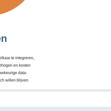
en
kaar te integreren,
erhogen en kosten
uwkeurige data-
h willen blijven