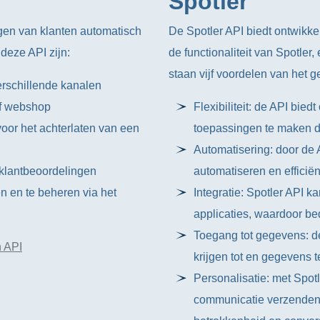
Spotler
gen van klanten automatisch
De Spotler API biedt ontwikke
deze API zijn:
de functionaliteit van Spotler
staan vijf voordelen van het g
erschillende kanalen
of webshop
Flexibiliteit: de API bie
oor het achterlaten van een
toepassingen te maken di
Automatisering: door de 
r klantbeoordelingen
automatiseren en efficië
n en te beheren via het
Integratie: Spotler API 
applicaties, waardoor b
Toegang tot gegevens: de
h API
krijgen tot en gegevens t
Personalisatie: met Spot
communicatie verzenden 