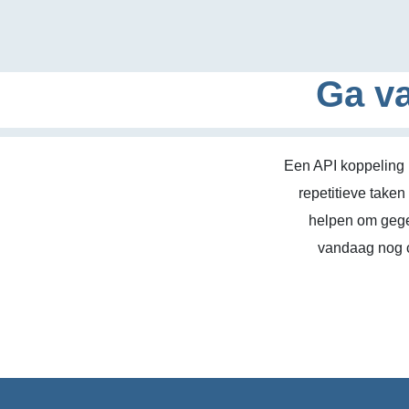
Ga va
Een API koppeling 
repetitieve take
helpen om gege
vandaag nog c