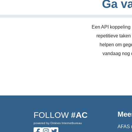
Ga va
Een API koppeling 
repetitieve take
helpen om gege
vandaag nog c
Mee
FOLLOW
#AC
powered by Omines Internetbureau
AFAS 