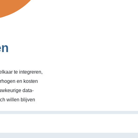
en
kaar te integreren,
erhogen en kosten
uwkeurige data-
h willen blijven