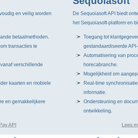
Sequoiasoft
oudig en veilig worden
De Sequoiasoft API biedt ontw
het Sequoiasoft-platform en b
taande betaalmethoden.
Toegang tot klantgegeven
om transacties te
gestandaardiseerde API
Automatisering van proces
 vanaf verschillende
horecabranche.
Mogelijkheid om aangepas
nder kaarten en mobiele
Real-time synchronisatie
informatie.
ere en gemakkelijkere
Ondersteuning en docume
ontwikkeling.
Pay API
Lees m