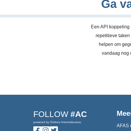
Ga va
Een API koppeling 
repetitieve take
helpen om gege
vandaag nog c
Mee
FOLLOW
#AC
powered by Omines Internetbureau
AFAS 