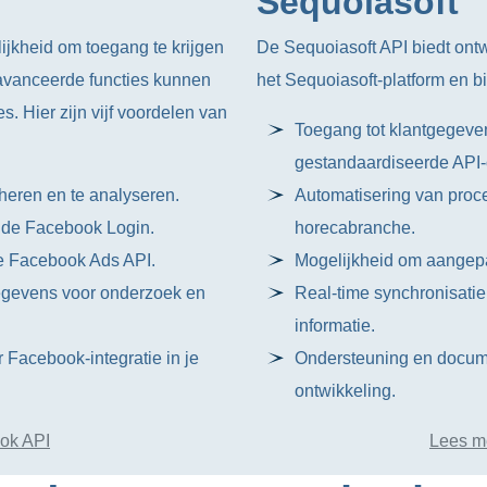
Sequoiasoft
jkheid om toegang te krijgen
De Sequoiasoft API biedt ontw
eavanceerde functies kunnen
het Sequoiasoft-platform en b
. Hier zijn vijf voordelen van
Toegang tot klantgegeven
gestandaardiseerde API
heren en te analyseren.
Automatisering van proces
 de Facebook Login.
horecabranche.
e Facebook Ads API.
Mogelijkheid om aangepas
gegevens voor onderzoek en
Real-time synchronisatie
informatie.
 Facebook-integratie in je
Ondersteuning en docume
ontwikkeling.
ok API
Lees m