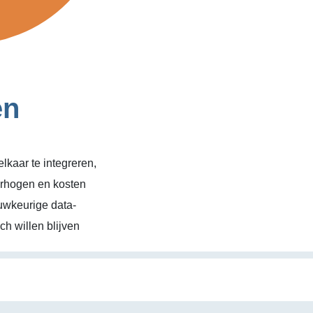
en
kaar te integreren,
erhogen en kosten
uwkeurige data-
h willen blijven