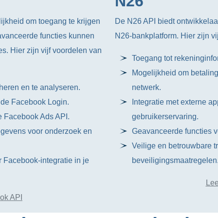
N26
jkheid om toegang te krijgen
De N26 API biedt ontwikkelaar
eavanceerde functies kunnen
N26-bankplatform. Hier zijn v
. Hier zijn vijf voordelen van
Toegang tot rekeninginfor
Mogelijkheid om betaling
heren en te analyseren.
netwerk.
 de Facebook Login.
Integratie met externe a
e Facebook Ads API.
gebruikerservaring.
gegevens voor onderzoek en
Geavanceerde functies vo
Veilige en betrouwbare t
 Facebook-integratie in je
beveiligingsmaatregelen
Lee
ok API