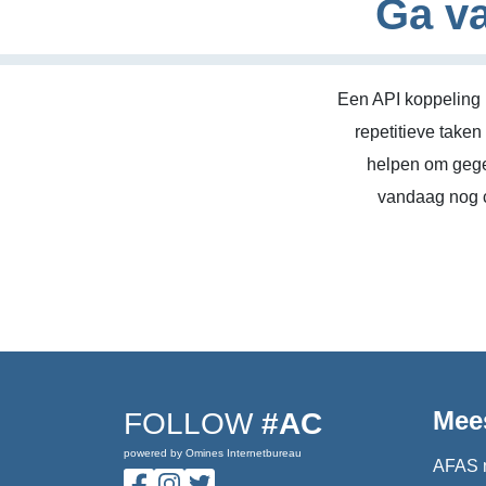
Ga va
Een API koppeling 
repetitieve take
helpen om gege
vandaag nog c
Mee
FOLLOW
#AC
powered by Omines Internetbureau
AFAS 