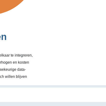
en
kaar te integreren,
erhogen en kosten
uwkeurige data-
h willen blijven