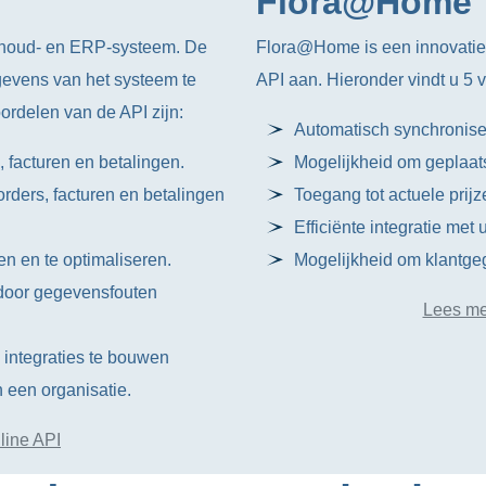
Flora@Home
ekhoud- en ERP-systeem. De
Flora@Home is een innovatie
gevens van het systeem te
API aan. Hieronder vindt u 5
ordelen van de API zijn:
Automatisch synchronise
 facturen en betalingen.
Mogelijkheid om geplaatst
rders, facturen en betalingen
Toegang tot actuele prij
Efficiënte integratie me
n en te optimaliseren.
Mogelijkheid om klantgeg
 door gegevensfouten
Lees me
 integraties te bouwen
n een organisatie.
line API