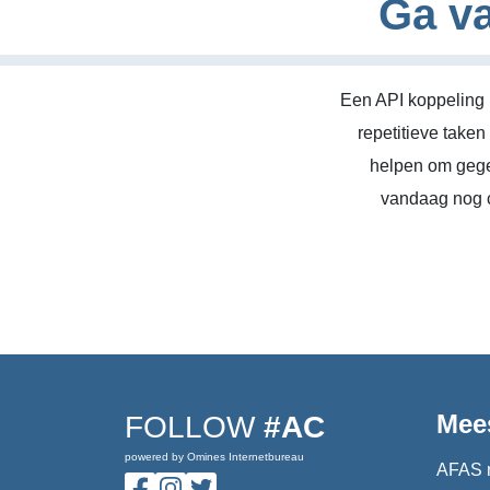
Ga va
Een API koppeling 
repetitieve take
helpen om gege
vandaag nog c
Mee
FOLLOW
#AC
powered by Omines Internetbureau
AFAS 