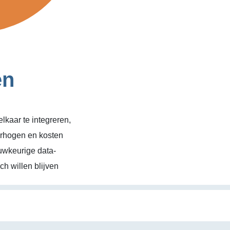
en
kaar te integreren,
erhogen en kosten
uwkeurige data-
h willen blijven