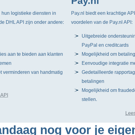
Pay.nl
 hun logistieke diensten in
Pay.nl biedt een krachtige API
de DHL API zijn onder andere:
voordelen van de Pay.nl API:
Uitgebreide ondersteuni
PayPal en creditcards
ies aan te bieden aan klanten
Mogelijkheid om betaling
temen
Eenvoudige integratie m
het verminderen van handmatig
Gedetailleerde rapportage
betalingen
Mogelijkheid om fraudede
 API
stellen.
Lees
ndaag nog voor je eige