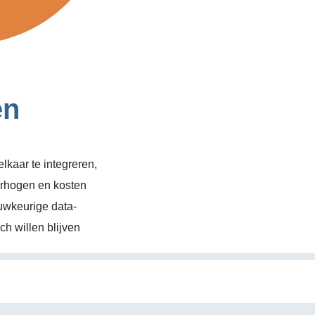
en
kaar te integreren,
erhogen en kosten
uwkeurige data-
h willen blijven