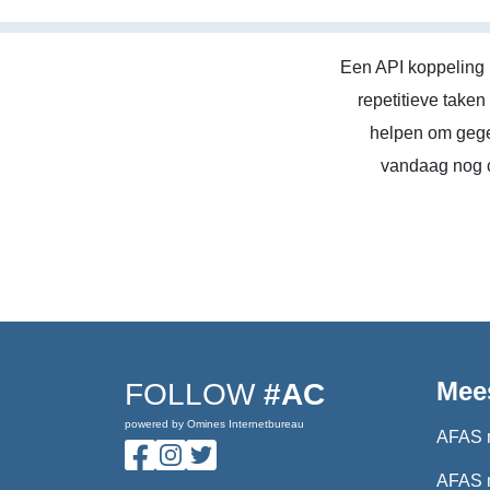
Een API koppeling 
repetitieve take
helpen om gege
vandaag nog c
Mee
FOLLOW
#AC
powered by Omines Internetbureau
AFAS 
AFAS 