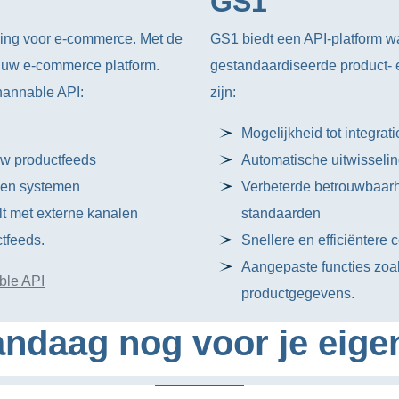
GS1
sing voor e-commerce. Met de
GS1 biedt een API-platform w
 uw e-commerce platform.
gestandaardiseerde product-
hannable API:
zijn:
Mogelijkheid tot integra
uw productfeeds
Automatische uitwisselin
s en systemen
Verbeterde betrouwbaarh
lt met externe kanalen
standaarden
tfeeds.
Snellere en efficiëntere
Aangepaste functies zoal
ble API
productgegevens.
ndaag nog voor je eige