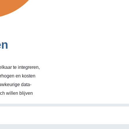
en
kaar te integreren,
erhogen en kosten
uwkeurige data-
h willen blijven