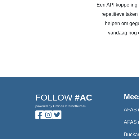
Een API koppeling 
repetitieve take
helpen om gege
vandaag nog c
Mee
FOLLOW
#AC
powered by Omines Internetbureau
AFAS 
AFAS 
Buckar