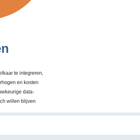
en
kaar te integreren,
erhogen en kosten
uwkeurige data-
h willen blijven