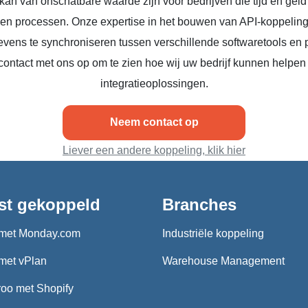
kan van onschatbare waarde zijn voor bedrijven die tijd en geld
n en processen. Onze expertise in het bouwen van API-koppeling
vens te synchroniseren tussen verschillende softwaretools en 
ontact met ons op om te zien hoe wij uw bedrijf kunnen helpen
integratieoplossingen.
Neem contact op
Liever een andere koppeling, klik hier
st gekoppeld
Branches
met Monday.com
Industriële koppeling
met vPlan
Warehouse Management
oo met Shopify