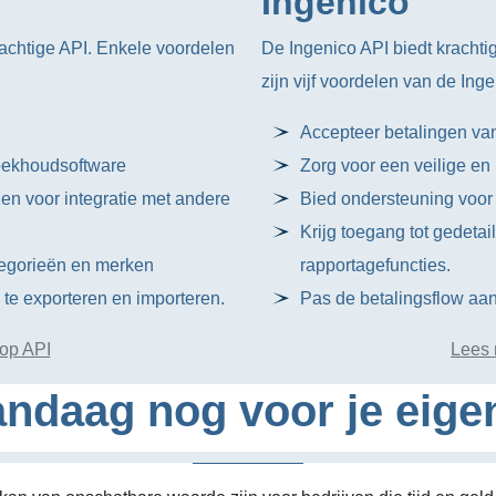
Ingenico
chtige API. Enkele voordelen
De Ingenico API biedt krachti
zijn vijf voordelen van de Ing
Accepteer betalingen va
oekhoudsoftware
Zorg voor een veilige en
zen voor integratie met andere
Bied ondersteuning voor i
Krijg toegang tot gedeta
egorieën en merken
rapportagefuncties.
te exporteren en importeren.
Pas de betalingsflow aan
op API
Lees 
ndaag nog voor je eige