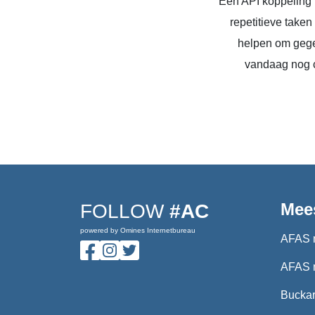
Een API koppeling 
repetitieve take
helpen om gege
vandaag nog c
Mee
FOLLOW
#AC
powered by Omines Internetbureau
AFAS 
AFAS 
Buckar