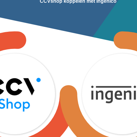
CCVshop koppelen met Ingenico