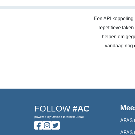
Een API koppeling 
repetitieve take
helpen om gege
vandaag nog c
Mee
FOLLOW
#AC
powered by Omines Internetbureau
AFAS 
AFAS 