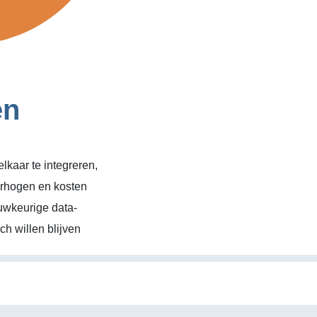
en
kaar te integreren,
erhogen en kosten
uwkeurige data-
h willen blijven