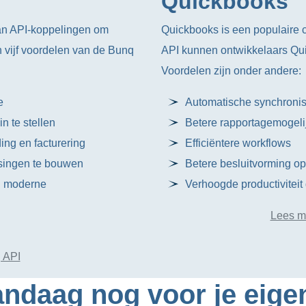
Quickbooks
an API-koppelingen om
Quickbooks is een populaire 
jn vijf voordelen van de Bunq
API kunnen ontwikkelaars Quic
Voordelen zijn onder andere:
e
Automatische synchroni
n te stellen
Betere rapportagemogel
ing en facturering
Efficiëntere workflows
singen te bouwen
Betere besluitvorming op
ij moderne
Verhoogde productiviteit
Lees m
 API
ndaag nog voor je eige