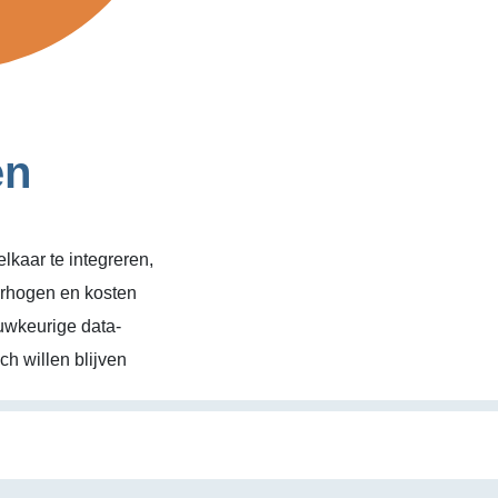
en
kaar te integreren,
erhogen en kosten
uwkeurige data-
h willen blijven