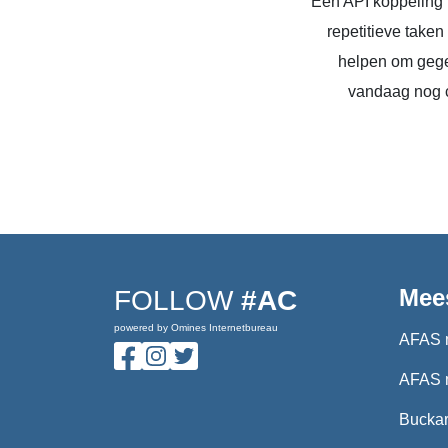
Een API koppeling 
repetitieve take
helpen om gege
vandaag nog c
Mee
FOLLOW
#AC
powered by Omines Internetbureau
AFAS 
AFAS 
Buckar