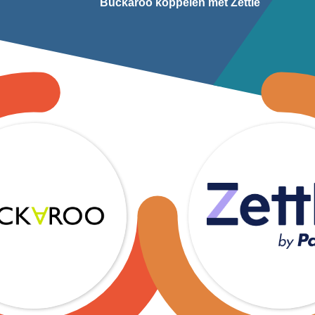
Buckaroo koppelen met Zettle