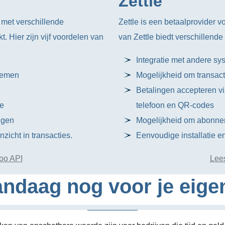
Zettle
 met verschillende
Zettle is een betaalprovider 
 Hier zijn vijf voordelen van
van Zettle biedt verschillend
Integratie met andere s
temen
Mogelijkheid om transact
Betalingen accepteren vi
ie
telefoon en QR-codes
ngen
Mogelijkheid om abonnem
zicht in transacties.
Eenvoudige installatie en
oo API
Lees
ndaag nog voor je eige