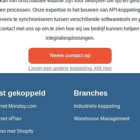
kan van onschatbare waarde zijn voor bedrijven die tijd en geld
n en processen. Onze expertise in het bouwen van API-koppeling
vens te synchroniseren tussen verschillende softwaretools en 
ontact met ons op om te zien hoe wij uw bedrijf kunnen helpen
integratieoplossingen.
Neem contact op
Liever een andere koppeling, klik hier
st gekoppeld
Branches
met Monday.com
Industriële koppeling
met vPlan
Warehouse Management
oo met Shopify