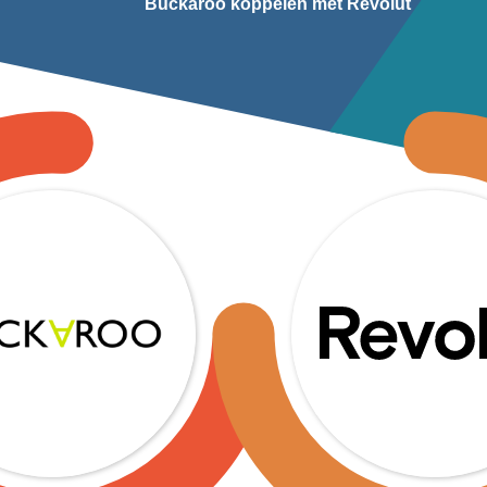
Buckaroo koppelen met Revolut