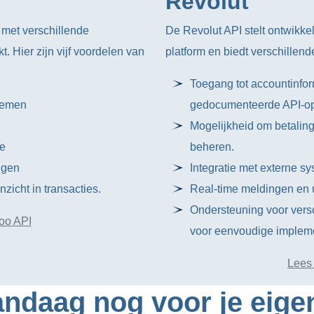
Revolut
 met verschillende
De Revolut API stelt ontwikkel
 Hier zijn vijf voordelen van
platform en biedt verschillend
Toegang tot accountinfor
temen
gedocumenteerde API-o
Mogelijkheid om betaling
ie
beheren.
ngen
Integratie met externe s
zicht in transacties.
Real-time meldingen en u
Ondersteuning voor vers
oo API
voor eenvoudige impleme
Lees
ndaag nog voor je eige