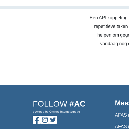
Een API koppeling 
repetitieve take
helpen om gege
vandaag nog c
Mee
FOLLOW
#AC
powered by Omines Internetbureau
AFAS 
AFAS 