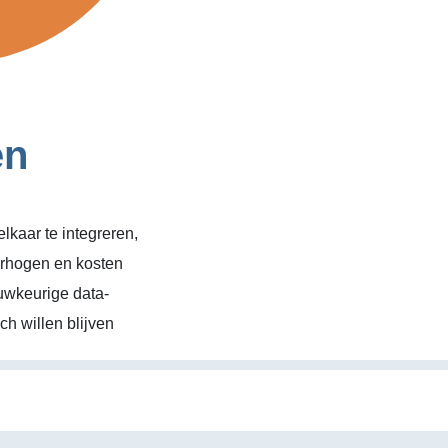
en
kaar te integreren,
erhogen en kosten
uwkeurige data-
h willen blijven