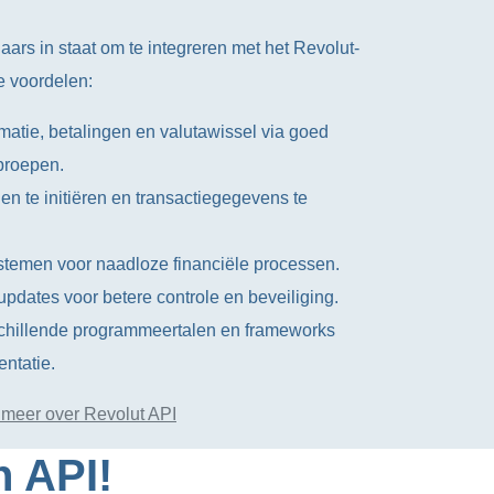
aars in staat om te integreren met het Revolut-
e voordelen:
matie, betalingen en valutawissel via goed
proepen.
en te initiëren en transactiegegevens te
ystemen voor naadloze financiële processen.
pdates voor betere controle en beveiliging.
chillende programmeertalen en frameworks
ntatie.
 meer over Revolut API
n API!