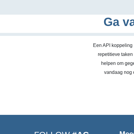
Ga va
Een API koppeling 
repetitieve take
helpen om gege
vandaag nog c
Mee