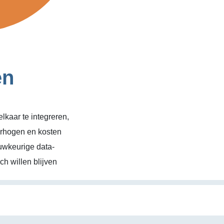
en
kaar te integreren,
erhogen en kosten
uwkeurige data-
h willen blijven