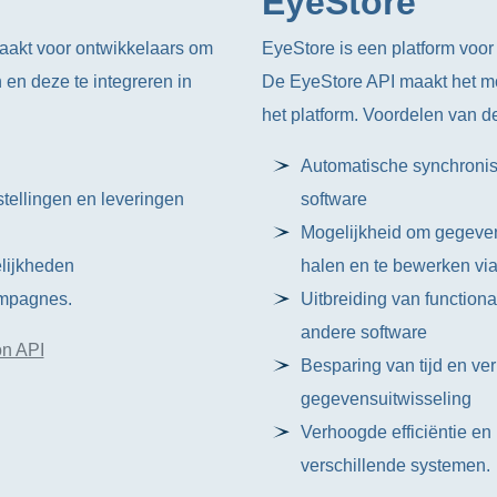
EyeStore
maakt voor ontwikkelaars om
EyeStore is een platform voor
en deze te integreren in
De EyeStore API maakt het mo
het platform. Voordelen van d
Automatische synchronis
stellingen en leveringen
software
Mogelijkheid om gegeven
lijkheden
halen en te bewerken vi
ampagnes.
Uitbreiding van functional
andere software
n API
Besparing van tijd en ve
gegevensuitwisseling
Verhoogde efficiëntie en
verschillende systemen.