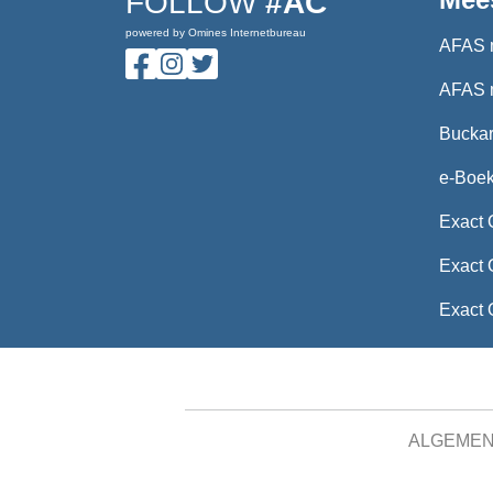
FOLLOW
#AC
powered by Omines Internetbureau
AFAS 
AFAS 
Buckar
e-Boe
Exact 
Exact 
Exact 
ALGEME