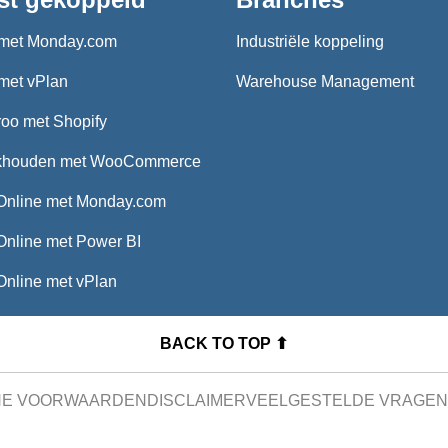
met Monday.com
Industriële koppeling
met vPlan
Warehouse Management
oo met Shopify
khouden met WooCommerce
Online met Monday.com
Online met Power BI
Online met vPlan
BACK TO TOP ⬆
NE VOORWAARDEN
DISCLAIMER
VEELGESTELDE VRAGEN