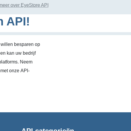
meer over EyeStore API
n API!
 willen besparen op
en kan uw bedrijf
platforms. Neem
 met onze API-
API categorieën