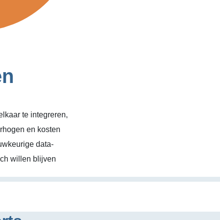
en
kaar te integreren,
erhogen en kosten
uwkeurige data-
h willen blijven