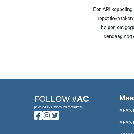
Een API koppeling 
repetitieve take
helpen om gege
vandaag nog c
Mee
FOLLOW
#AC
powered by Omines Internetbureau
AFAS 
AFAS 