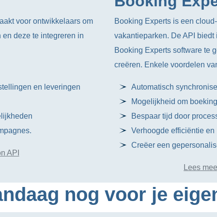
Booking Expe
maakt voor ontwikkelaars om
Booking Experts is een cloud
en deze te integreren in
vakantieparken. De API biedt 
Booking Experts software te 
creëren. Enkele voordelen van
stellingen en leveringen
Automatisch synchronise
Mogelijkheid om boekings
lijkheden
Bespaar tijd door proces
ampagnes.
Verhoogde efficiëntie e
Creëer een gepersonalise
n API
Lees meer
ndaag nog voor je eige