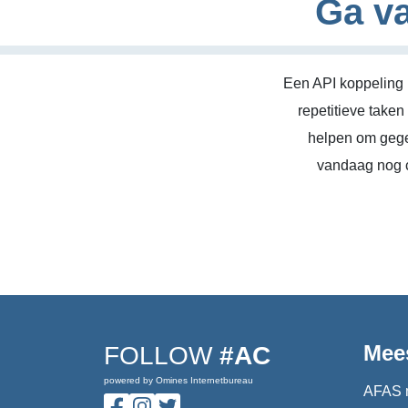
Ga va
Een API koppeling 
repetitieve take
helpen om gege
vandaag nog c
Mee
FOLLOW
#AC
powered by Omines Internetbureau
AFAS 