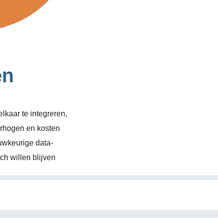
en
kaar te integreren,
erhogen en kosten
uwkeurige data-
h willen blijven