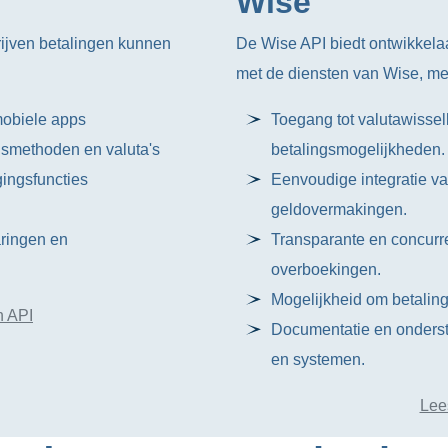
Wise
ijven betalingen kunnen
De Wise API biedt ontwikkela
met de diensten van Wise, me
mobiele apps
Toegang tot valutawissel
gsmethoden en valuta's
betalingsmogelijkheden.
ingsfuncties
Eenvoudige integratie va
geldovermakingen.
aringen en
Transparante en concurre
overboekingen.
Mogelijkheid om betalin
n API
Documentatie en onderste
en systemen.
Lee