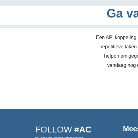
Ga va
Een API koppeling 
repetitieve take
helpen om gege
vandaag nog c
Mee
FOLLOW
#AC
powered by Omines Internetbureau