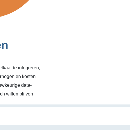
en
kaar te integreren,
erhogen en kosten
uwkeurige data-
h willen blijven