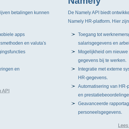
Namely
ijven betalingen kunnen
De Namely API biedt ontwikke
Namely HR-platform. Hier zijn
mobiele apps
Toegang tot werknemersg
gsmethoden en valuta's
salarisgegevens en arb
ingsfuncties
Mogelijkheid om nieuwe
gegevens bij te werken.
aringen en
Integratie met externe s
HR-gegevens.
Automatisering van HR-p
n API
en prestatiebeoordelinge
Geavanceerde rapportage
personeelsgegevens.
Lees