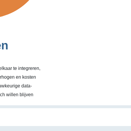
en
kaar te integreren,
erhogen en kosten
uwkeurige data-
h willen blijven