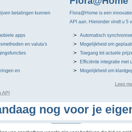
Flora@Home
ijven betalingen kunnen
Flora@Home is een innovatie
API aan. Hieronder vindt u 5
mobiele apps
Automatisch synchronise
gsmethoden en valuta's
Mogelijkheid om geplaatst
ingsfuncties
Toegang tot actuele prij
Efficiënte integratie me
aringen en
Mogelijkheid om klantgeg
Lees me
n API
ndaag nog voor je eige