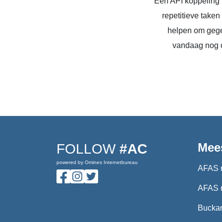
Een API koppeling 
repetitieve take
helpen om gege
vandaag nog c
Mee
FOLLOW
#AC
powered by Omines Internetbureau
AFAS 
AFAS 
Buckar